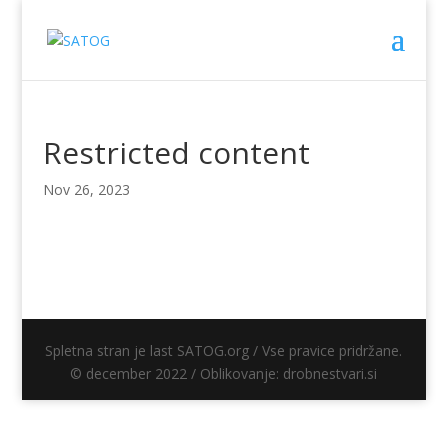
Restricted content
Nov 26, 2023
Spletna stran je last SATOG.org / Vse pravice pridržane.
© december 2022 / Oblikovanje: drobnestvari.si