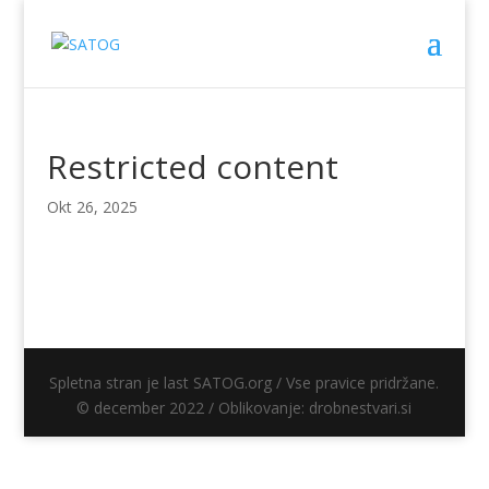
Restricted content
Okt 26, 2025
Spletna stran je last SATOG.org / Vse pravice pridržane.
© december 2022 / Oblikovanje: drobnestvari.si