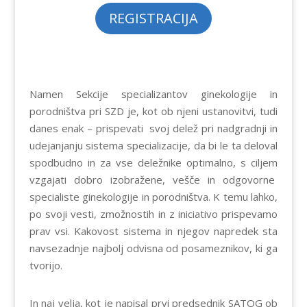
REGISTRACIJA
Namen Sekcije specializantov ginekologije in
porodništva pri SZD je, kot ob njeni ustanovitvi, tudi
danes enak – prispevati svoj delež pri nadgradnji in
udejanjanju sistema specializacije, da bi le ta deloval
spodbudno in za vse deležnike optimalno, s ciljem
vzgajati dobro izobražene, vešče in odgovorne
specialiste ginekologije in porodništva. K temu lahko,
po svoji vesti, zmožnostih in z iniciativo prispevamo
prav vsi. Kakovost sistema in njegov napredek sta
navsezadnje najbolj odvisna od posameznikov, ki ga
tvorijo.
In naj velja, kot je napisal prvi predsednik SATOG ob