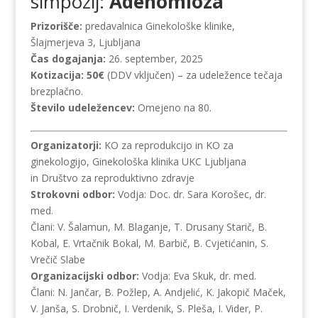
simpozij:
Adenomioza
Prizorišče:
predavalnica Ginekološke klinike,
Šlajmerjeva 3, Ljubljana
Čas dogajanja:
26. september, 2025
Kotizacija: 50€
(DDV vključen) – za udeležence tečaja
brezplačno.
Število udeležencev:
Omejeno na 80.
Organizatorji:
KO za reprodukcijo in KO za
ginekologijo, Ginekološka klinika UKC Ljubljana
in Društvo za reproduktivno zdravje
Strokovni odbor:
Vodja: Doc. dr. Sara Korošec, dr.
med.
Člani: V. Šalamun, M. Blaganje, T. Drusany Starič, B.
Kobal, E. Vrtačnik Bokal, M. Barbič, B. Cvjetićanin, S.
Vrečič Slabe
Organizacijski odbor:
Vodja: Eva Skuk, dr. med.
Člani: N. Jančar, B. Požlep, A. Andjelić, K. Jakopič Maček,
V. Janša, S. Drobnič, I. Verdenik, S. Pleša, I. Vider, P.